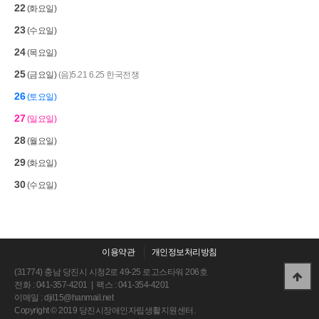
22
(화요일)
23
(수요일)
24
(목요일)
25
(금요일)
(음)5.21
6.25 한국전쟁
26
(토요일)
27
(일요일)
28
(월요일)
29
(화요일)
30
(수요일)
이용약관
개인정보처리방침
(31774) 충남 당진시 시청2로 49-25 로고스타워 206호
전화 : 041-357-4201 | 팩스 : 041-354-4201
이메일 :
djil15@hanmail.net
Copyright © 2019 당진시장애인자립생활지원센터.