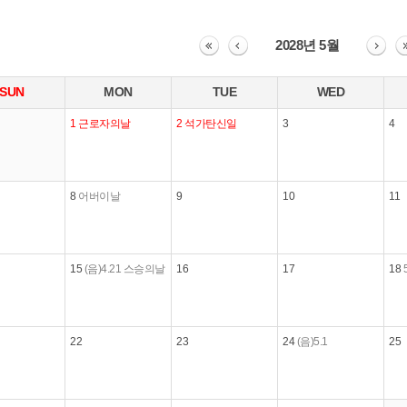
2028년 5월
SUN
MON
TUE
WED
1
근로자의날
2
석가탄신일
3
4
8
어버이날
9
10
11
15
(음)4.21
스승의날
16
17
18
22
23
24
(음)5.1
25