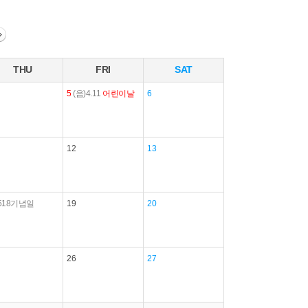
THU
FRI
SAT
5
(음)4.11
어린이날
6
12
13
518기념일
19
20
26
27