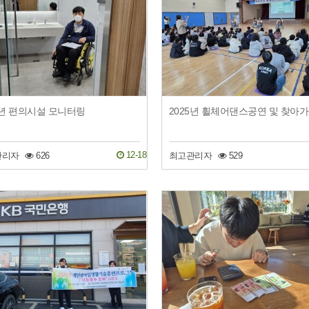
5년 편의시설 모니터링
2
12-18
관리자
626
최고관리자
529