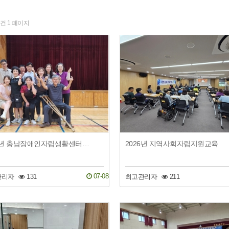
7건
1 페이지
2026년 충남장애인자립생활센터연합회 (제1회 생활체육어울림대회)
2026년 지역사회자립지원교육
07-08
관리자
131
최고관리자
211