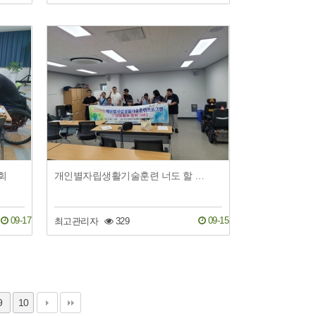
회
개인별자립생활기술훈련 너도 할 수 있어 시즌3 금융범죄예방교육
09-17
09-15
최고관리자
329
9
10