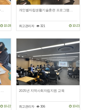
개인별자립생활기술훈련 너도할수있어 시즌3 개별 ils 노*성 카페체험 마트체험…
개인별자립생활기술훈련 프로그램 너도 할 수 있어 시즌3 개별ils임*웅 컴포즈 …
10-28
10-23
최고관리자
321
개별ils 김○미님 동료상담 민간자격증 시험공부 준비
2025년 지역사회자립지원 교육
10-22
10-01
최고관리자
306