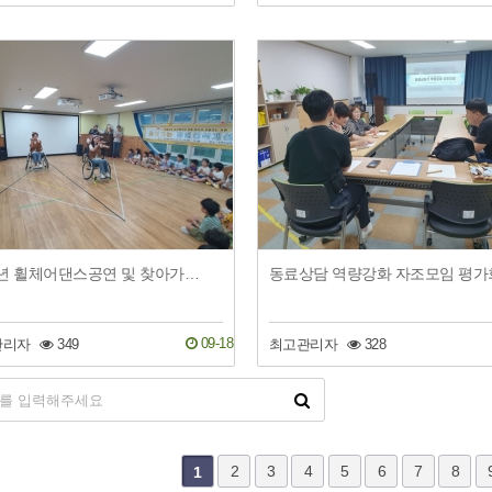
2025년 휠체어댄스공연 및 찾아가는 장애인식개선교육 (늘푸른유치원)
동료상담 역량강화 자조모임 평가
09-18
관리자
349
최고관리자
328
다음
맨끝
2
3
4
5
6
7
8
1