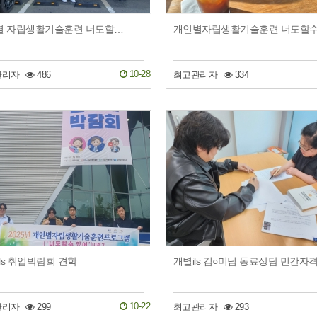
개인별 자립생활기술훈련 너도할수있어 시즌3 개별 ils 윤*웅 주택청약 통장만들…
10-28
관리자
486
최고관리자
334
ils 취업박람회 견학
10-22
관리자
299
최고관리자
293